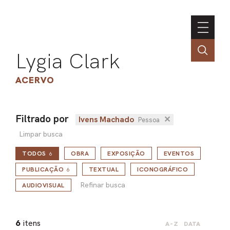
Lygia Clark
ACERVO
Filtrado por
Ivens Machado
✕
Pessoa
ASSOC
Limpar busca
CONT
TODOS
OBRA
EXPOSIÇÃO
EVENTOS
6
ENGLI
Refinar busca
PUBLICAÇÃO
TEXTUAL
ICONOGRÁFICO
6
Refinar busca
AUDIOVISUAL
LIN
OBR
6
itens
A-Z
DATA