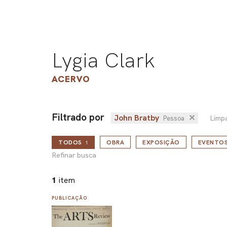
Lygia Clark
ACERVO
Filtrado por
John Bratby
✕
Limp
Pessoa
TODOS
OBRA
EXPOSIÇÃO
EVENTO
1
Refinar busca
1
item
PUBLICAÇÃO