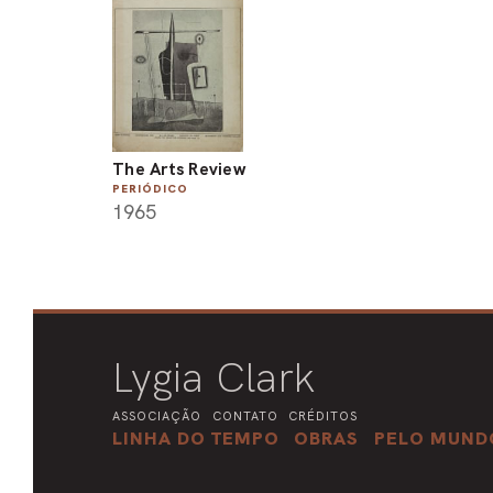
The Arts Review
PERIÓDICO
1965
Lygia Clark
ASSOCIAÇÃO
CONTATO
CRÉDITOS
LINHA DO TEMPO
OBRAS
PELO MUND