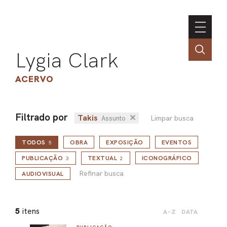
Lygia Clark
ACERVO
Filtrado por
Takis
✕
Limpar busca
Assunto
ASSOC
TODOS
OBRA
EXPOSIÇÃO
EVENTOS
CONT
5
Refinar busca
ENGLI
PUBLICAÇÃO
TEXTUAL
ICONOGRÁFICO
3
2
Refinar busca
AUDIOVISUAL
LIN
5
itens
A-Z
DATA
OBR