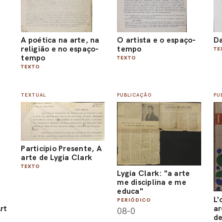
A poética na arte, na
O artista e o espaço-
Da
religião e no espaço-
tempo
TE
tempo
TEXTO
TEXTO
TEXTUAL
PUBLICAÇÃO
PU
Particípio Presente, A
arte de Lygia Clark
TEXTO
Lygia Clark: "a arte
me disciplina e me
educa"
l
L'
PERIÓDICO
rt
ar
08-0
de