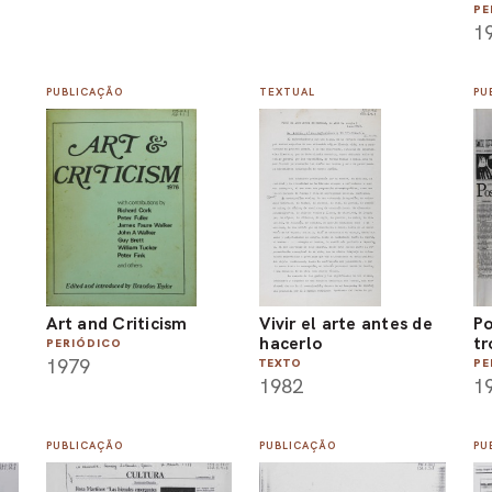
PE
1
PUBLICAÇÃO
TEXTUAL
PU
Art and Criticism
Vivir el arte antes de
Po
hacerlo
tr
PERIÓDICO
1979
TEXTO
PE
1982
1
PUBLICAÇÃO
PUBLICAÇÃO
PU