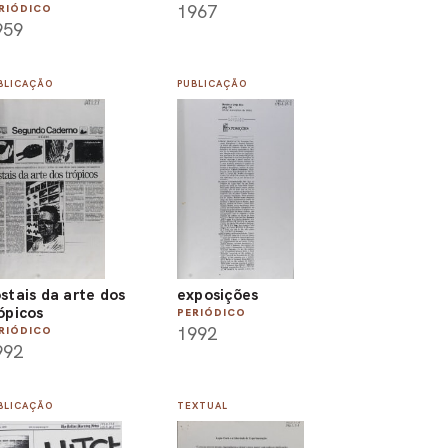
1967
RIÓDICO
959
BLICAÇÃO
PUBLICAÇÃO
stais da arte dos
exposições
ópicos
PERIÓDICO
1992
RIÓDICO
992
BLICAÇÃO
TEXTUAL