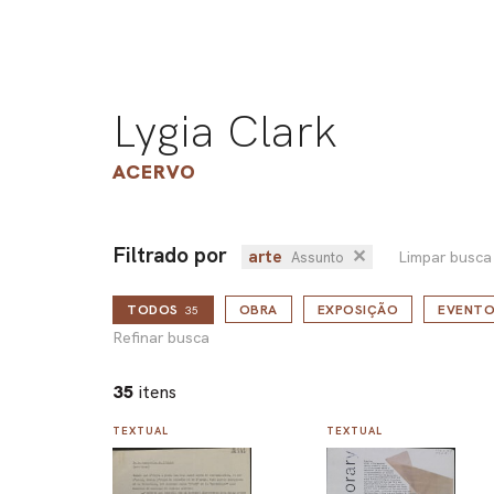
Lygia Clark
ACERVO
Filtrado por
arte
✕
Limpar busca
Assunto
TODOS
OBRA
EXPOSIÇÃO
EVENTO
35
Refinar busca
35
itens
TEXTUAL
TEXTUAL