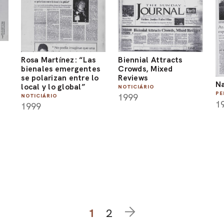
Rosa Martínez: “Las
Biennial Attracts
bienales emergentes
Crowds, Mixed
se polarizan entre lo
Reviews
Na
local y lo global”
NOTICIÁRIO
PE
1999
NOTICIÁRIO
1
1999
1
2