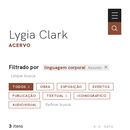
Lygia Clark
ACERVO
Filtrado por
linguagem corporal
✕
Assunto
ASSOC
Limpar busca
CONT
TODOS
OBRA
EXPOSIÇÃO
EVENTOS
3
ENGLI
Refinar busca
PUBLICAÇÃO
TEXTUAL
ICONOGRÁFICO
3
Refinar busca
AUDIOVISUAL
LIN
OBR
3
itens
A-Z
DATA