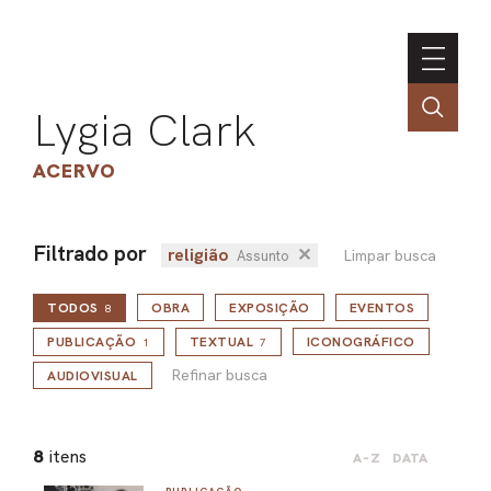
Lygia Clark
ACERVO
Filtrado por
religião
✕
Limpar busca
Assunto
ASSOC
TODOS
OBRA
EXPOSIÇÃO
EVENTOS
CONT
8
Refinar busca
ENGLI
PUBLICAÇÃO
TEXTUAL
ICONOGRÁFICO
1
7
Refinar busca
AUDIOVISUAL
LIN
8
itens
A-Z
DATA
OBR