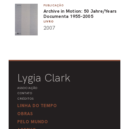
PUBLICAÇÃO
PEL
Archive in Motion: 50 Jahre/Years
Documenta 1955-2005
ACE
LIVRO
2007
Lygia Clark
ASSOCIAÇÃO
CONTATO
CRÉDITOS
LINHA DO TEMPO
OBRAS
PELO MUNDO