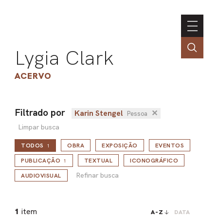
Lygia Clark
ACERVO
Filtrado por
Karin Stengel
✕
Pessoa
ASSOC
Limpar busca
CONT
TODOS
OBRA
EXPOSIÇÃO
EVENTOS
1
ENGLI
Refinar busca
PUBLICAÇÃO
TEXTUAL
ICONOGRÁFICO
1
Refinar busca
AUDIOVISUAL
LIN
OBR
1
item
A-Z
DATA