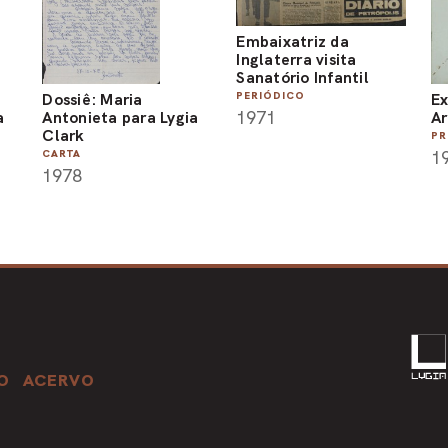
Embaixatriz da
Inglaterra visita
Sanatório Infantil
Dossiê: Maria
Ex
PERIÓDICO
1971
a
Antonieta para Lygia
Ar
Clark
PR
1
CARTA
1978
O
ACERVO