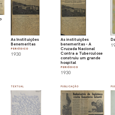
o
As Instituições
As instituições
Da
Benemeritas
benemeritas - A
1
Cruzada Nacional
PERIÓDICO
Contra a Tuberculose
1930
construiu um grande
hospital
PERIÓDICO
1930
TEXTUAL
PUBLICAÇÃO
PU