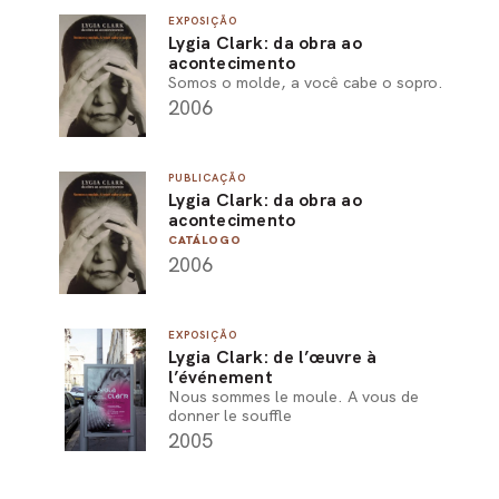
EXPOSIÇÃO
PEL
Lygia Clark: da obra ao
acontecimento
ACE
Somos o molde, a você cabe o sopro.
2006
PUBLICAÇÃO
Lygia Clark: da obra ao
acontecimento
CATÁLOGO
2006
EXPOSIÇÃO
Lygia Clark: de l’œuvre à
l’événement
Nous sommes le moule. A vous de
donner le souffle
2005