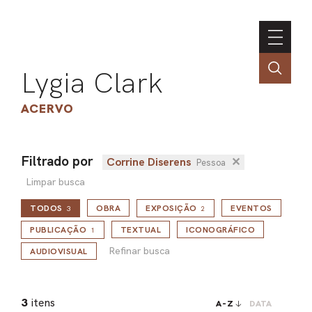
Lygia Clark
ACERVO
Filtrado por
Corrine Diserens
✕
Pessoa
ASSOC
Limpar busca
CONT
TODOS
OBRA
EXPOSIÇÃO
EVENTOS
3
2
ENGLI
Refinar busca
PUBLICAÇÃO
TEXTUAL
ICONOGRÁFICO
1
Refinar busca
AUDIOVISUAL
LIN
OBR
3
itens
A-Z
DATA