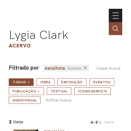
Lygia Clark
ACERVO
Filtrado por
escultora
✕
Limpar busca
Assunto
ASSOC
TODOS
OBRA
EXPOSIÇÃO
EVENTOS
CONT
2
Refinar busca
ENGLI
PUBLICAÇÃO
TEXTUAL
ICONOGRÁFICO
2
Refinar busca
AUDIOVISUAL
LIN
2
itens
A-Z
DATA
OBR