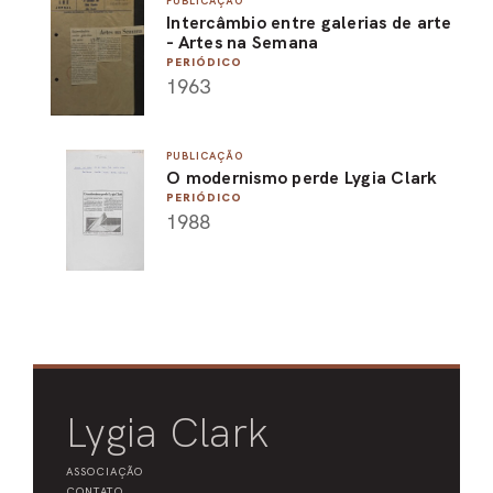
PUBLICAÇÃO
Intercâmbio entre galerias de arte
PEL
- Artes na Semana
PERIÓDICO
ACE
1963
PUBLICAÇÃO
O modernismo perde Lygia Clark
PERIÓDICO
1988
Lygia Clark
ASSOCIAÇÃO
CONTATO