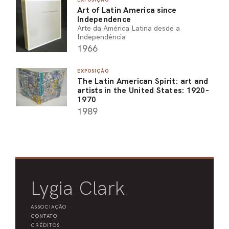
Art of Latin America since
PEL
Independence
Arte da América Latina desde a
ACE
Independência
1966
EXPOSIÇÃO
The Latin American Spirit: art and
artists in the United States: 1920-
1970
1989
Lygia Clark
ASSOCIAÇÃO
CONTATO
CRÉDITOS