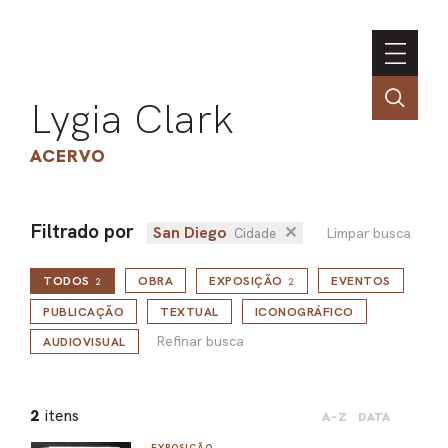
Lygia Clark
ACERVO
Filtrado por
San Diego
✕
Limpar busca
Cidade
ASSOC
TODOS
OBRA
EXPOSIÇÃO
EVENTOS
CONT
2
2
Refinar busca
ENGLI
PUBLICAÇÃO
TEXTUAL
ICONOGRÁFICO
Refinar busca
AUDIOVISUAL
LIN
2
itens
A-Z
DATA
OBR
EXPOSIÇÃO