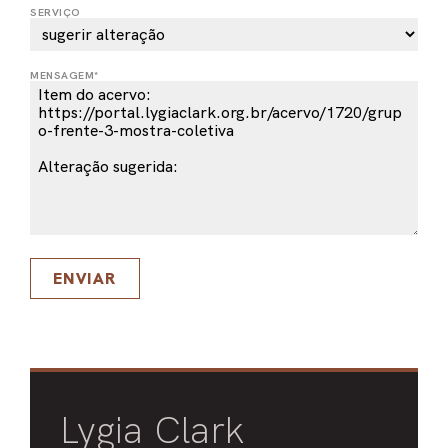
SERVIÇO
PEL
ACE
MENSAGEM*
ENVIAR
Lygia Clark