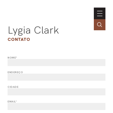
Lygia Clark
CONTATO
NOME*
ASSOC
CONT
ENDEREÇO
ENGLI
CIDADE
LIN
EMAIL*
OBR