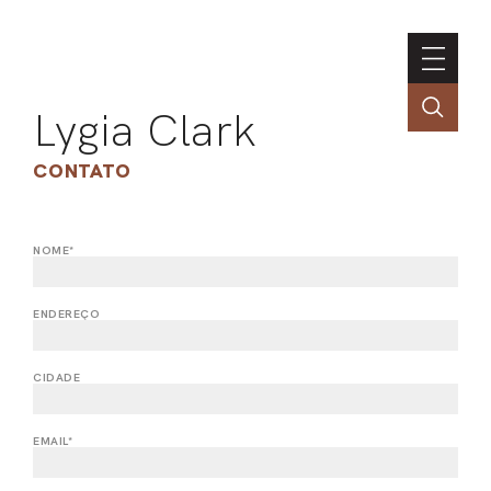
Lygia Clark
CONTATO
NOME*
ASSOC
CONT
ENDEREÇO
ENGLI
CIDADE
LIN
EMAIL*
OBR