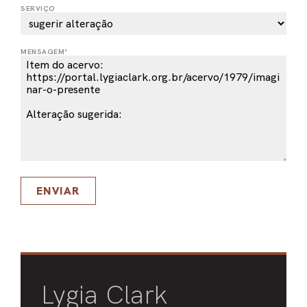
SERVIÇO
PEL
ACE
MENSAGEM*
ENVIAR
Lygia Clark