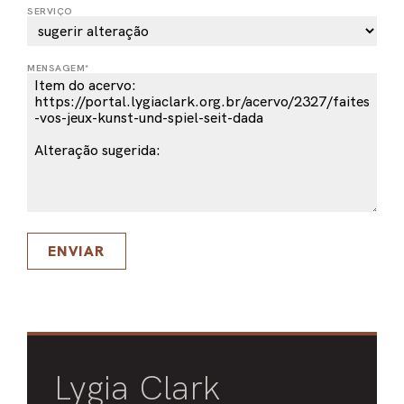
SERVIÇO
PEL
ACE
MENSAGEM*
ENVIAR
Lygia Clark