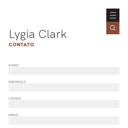
Lygia Clark
CONTATO
NOME*
ASSOC
CONT
ENDEREÇO
ENGLI
CIDADE
LIN
EMAIL*
OBR