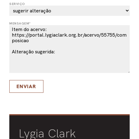
SERVIÇO
PEL
ACE
MENSAGEM*
ENVIAR
Lygia Clark