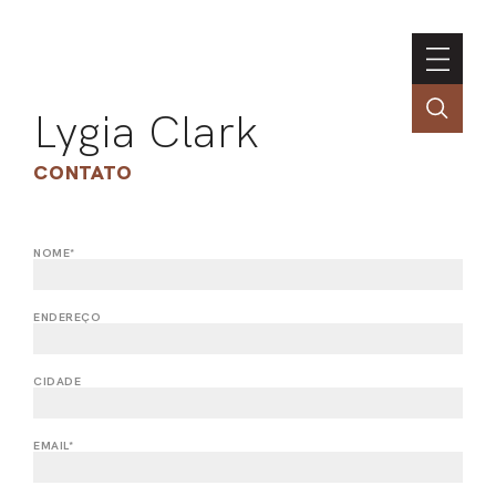
Lygia Clark
CONTATO
NOME*
ASSOC
CONT
ENDEREÇO
ENGLI
CIDADE
LIN
EMAIL*
OBR