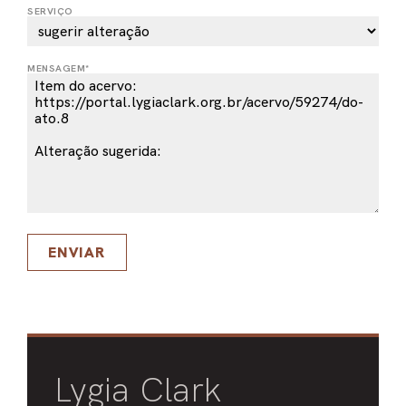
SERVIÇO
PEL
ACE
MENSAGEM*
ENVIAR
Lygia Clark