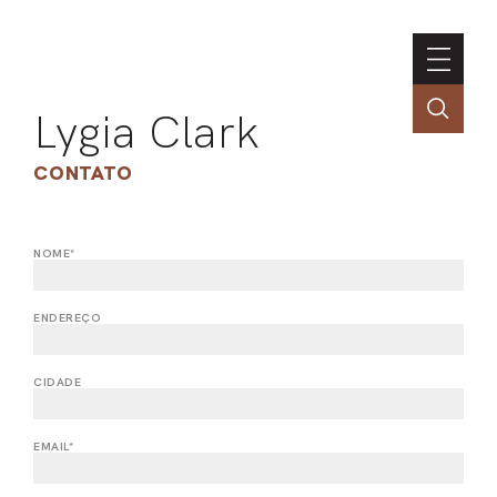
Lygia Clark
CONTATO
NOME*
ASSOC
CONT
ENDEREÇO
ENGLI
CIDADE
LIN
EMAIL*
OBR