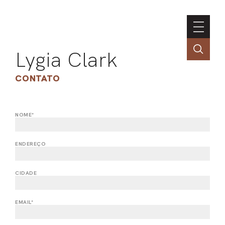
Lygia Clark
CONTATO
NOME*
ASSOC
CONT
ENDEREÇO
ENGLI
CIDADE
LIN
EMAIL*
OBR