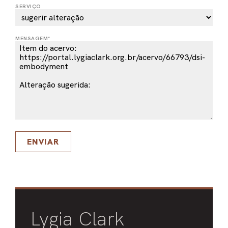
SERVIÇO
PEL
ACE
MENSAGEM*
ENVIAR
Lygia Clark