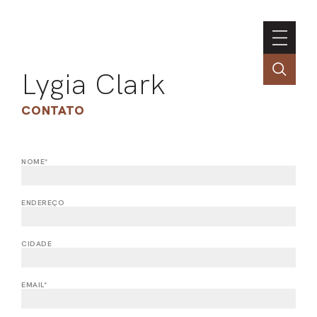
Lygia Clark
CONTATO
NOME*
ASSOC
CONT
ENDEREÇO
ENGLI
CIDADE
LIN
EMAIL*
OBR