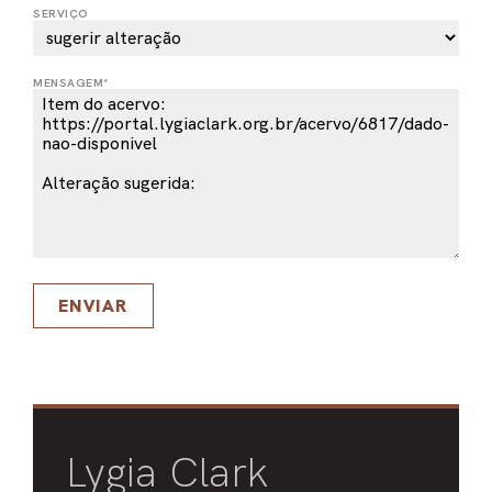
SERVIÇO
PEL
ACE
MENSAGEM*
ENVIAR
Lygia Clark