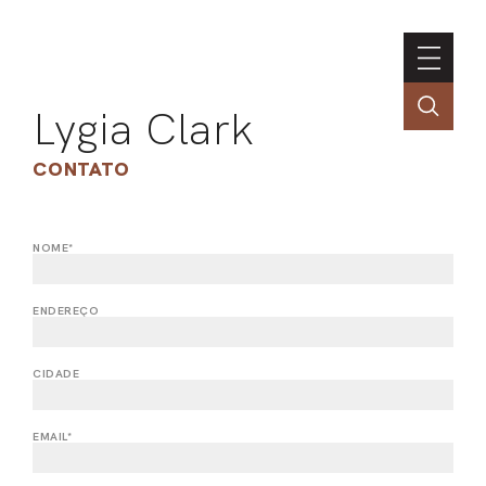
Lygia Clark
CONTATO
NOME*
ASSOC
CONT
ENDEREÇO
ENGLI
CIDADE
LIN
EMAIL*
OBR