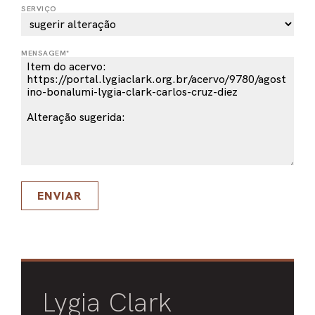
SERVIÇO
PEL
ACE
MENSAGEM*
ENVIAR
Lygia Clark