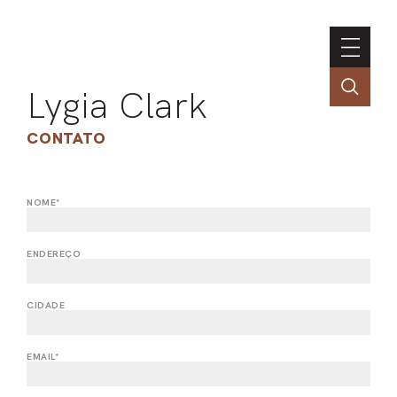
Lygia Clark
CONTATO
NOME*
ASSOC
CONT
ENDEREÇO
ENGLI
CIDADE
LIN
EMAIL*
OBR