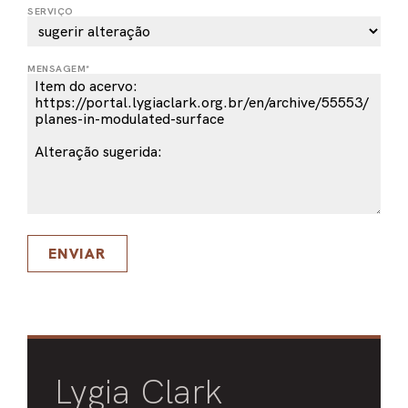
SERVIÇO
PEL
ACE
MENSAGEM*
ENVIAR
Lygia Clark