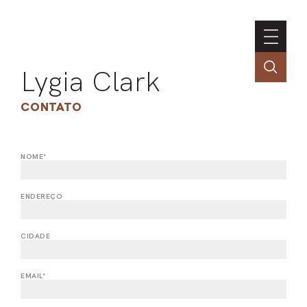
Lygia Clark
CONTATO
NOME*
ASSOC
CONT
ENDEREÇO
ENGLI
CIDADE
LIN
EMAIL*
OBR