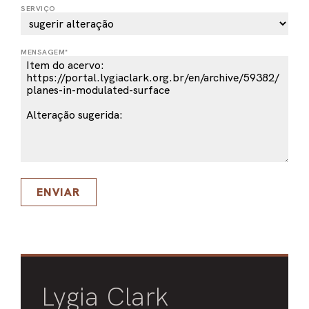
SERVIÇO
PEL
ACE
MENSAGEM*
ENVIAR
Lygia Clark