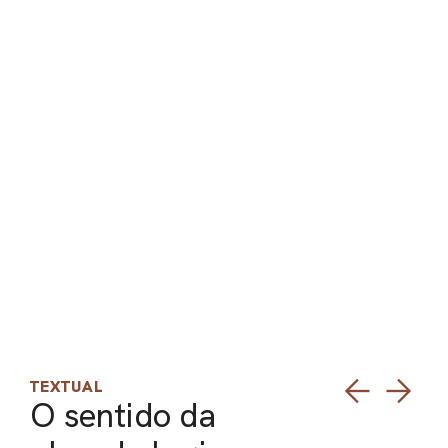
ARO
ARC
TEXTUAL
O sentido da