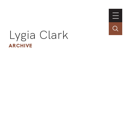
Lygia Clark
ARCHIVE
INSTI
CONT
PORT
TIM
ART