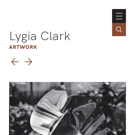
Lygia Clark
ARTWORK
INSTI
CONT
PORT
TIM
ART