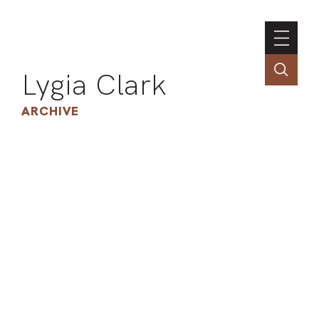
Lygia Clark
ARCHIVE
INSTI
CONT
PORT
TIM
ART