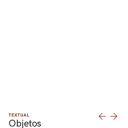
ARO
ARC
TEXTUAL
Objetos