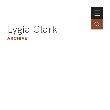
Lygia Clark
ARCHIVE
INSTI
CONT
PORT
TIM
ART