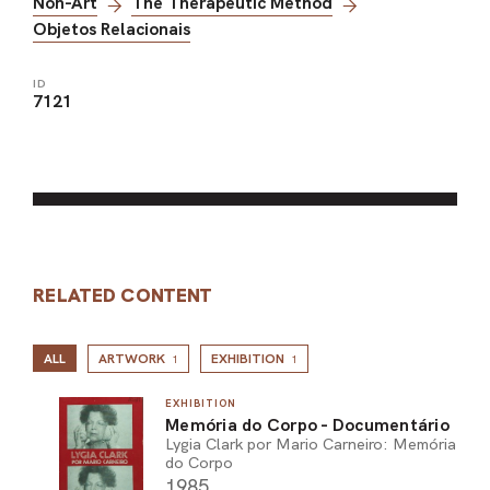
Non-Art
The Therapeutic Method
Objetos Relacionais
ID
7121
RELATED CONTENT
ALL
ARTWORK
EXHIBITION
1
1
EXHIBITION
Memória do Corpo - Documentário
Lygia Clark por Mario Carneiro: Memória
do Corpo
1985