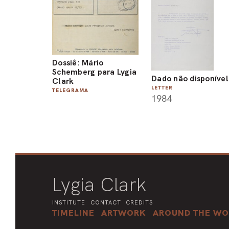
Dossiê: Mário
Schemberg para Lygia
Dado não disponível
Clark
LETTER
TELEGRAMA
1984
Lygia Clark
INSTITUTE
CONTACT
CREDITS
TIMELINE
ARTWORK
AROUND THE WO