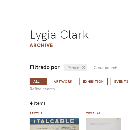
Lygia Clark
ARCHIVE
Filtrado por
✕
Clear search
Person
ALL
ARTWORK
EXHIBITION
EVENTS
4
Refine search
4
items
TEXTUAL
TEXTUAL