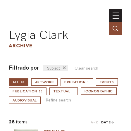
Lygia Clark
ARCHIVE
Filtrado por
✕
Clear search
Subject
INSTI
ALL
ARTWORK
EXHIBITION
EVENTS
CONT
28
1
Refine search
PORT
PUBLICATION
TEXTUAL
ICONOGRAPHIC
26
1
Refine search
AUDIOVISUAL
TIM
28
items
A-Z
DATE
ART