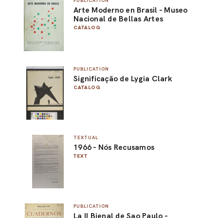
PUBLICATION
Arte Moderno en Brasil - Museo
ARO
Nacional de Bellas Artes
CATALOG
ARC
PUBLICATION
Significação de Lygia Clark
CATALOG
TEXTUAL
1966 - Nós Recusamos
TEXT
PUBLICATION
La II Bienal de Sao Paulo -