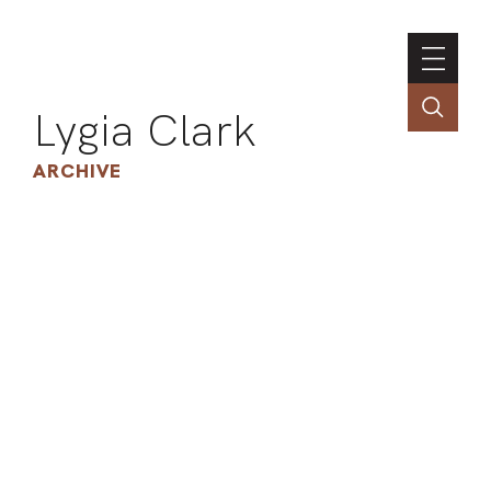
Lygia Clark
ARCHIVE
INSTI
CONT
PORT
TIM
ART