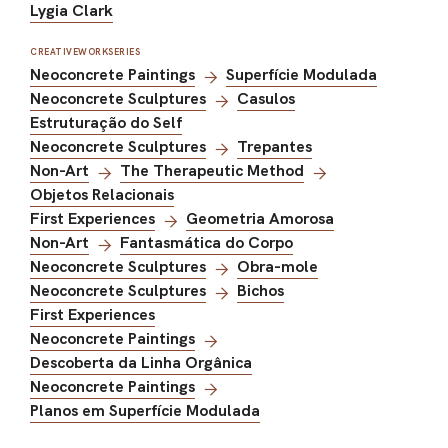
Lygia Clark
CREATIVEWORKSERIES
Neoconcrete Paintings
Superfície Modulada
Neoconcrete Sculptures
Casulos
Estruturação do Self
Neoconcrete Sculptures
Trepantes
Non-Art
The Therapeutic Method
Objetos Relacionais
First Experiences
Geometria Amorosa
Non-Art
Fantasmática do Corpo
Neoconcrete Sculptures
Obra-mole
Neoconcrete Sculptures
Bichos
First Experiences
Neoconcrete Paintings
Descoberta da Linha Orgânica
Neoconcrete Paintings
Planos em Superfície Modulada