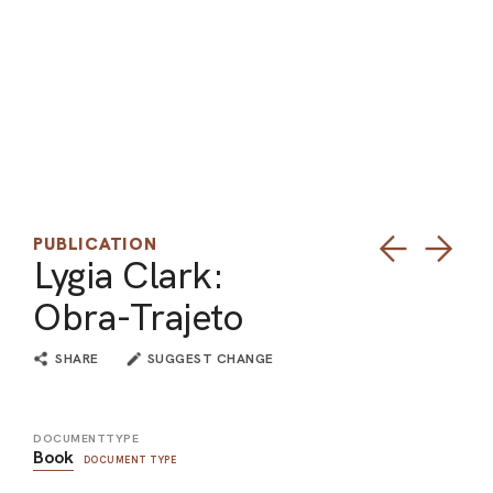
ARO
ARC
PUBLICATION
Lygia Clark:
Obra-Trajeto
SHARE
SUGGEST CHANGE
DOCUMENTTYPE
Book
DOCUMENT TYPE