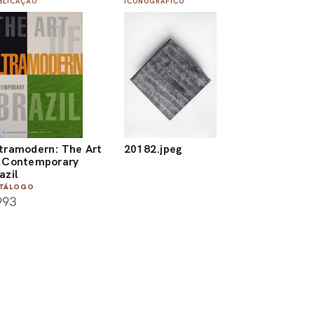
BLICAÇÃO
ICONOGRÁFICO
tramodern: The Art
20182.jpeg
 Contemporary
azil
TÁLOGO
993