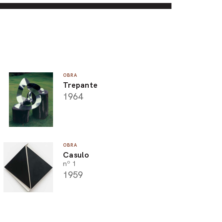
OBRA
Trepante
1964
OBRA
Casulo
nº 1
1959