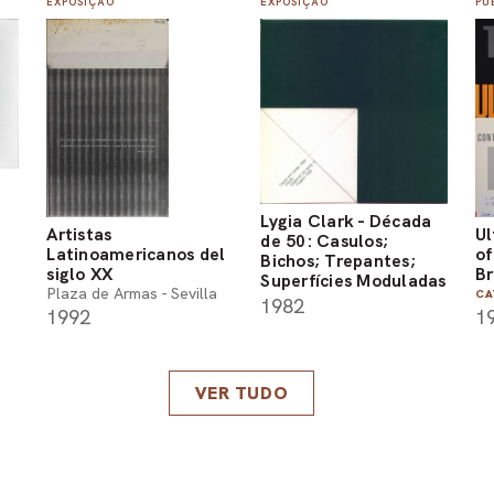
EXPOSIÇÃO
EXPOSIÇÃO
PU
Lygia Clark - Década
Artistas
Ul
de 50: Casulos;
Latinoamericanos del
of
Bichos; Trepantes;
siglo XX
Br
Superfícies Moduladas
Plaza de Armas - Sevilla
CA
1982
1992
1
VER TUDO