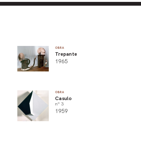
OBRA
Trepante
1965
OBRA
Casulo
nº 3
1959