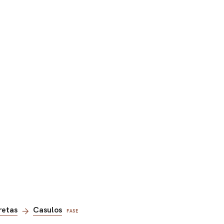
retas
Casulos
FASE