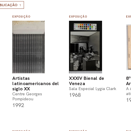
BLICAÇÃO
1
EXPOSIÇÃO
EXPOSIÇÃO
EX
Artistas
XXXIV Bienal de
8º
latinoamericanos del
Veneza
Ar
siglo XX
Sala Especial Lygia Clark
A 
at
Centre Georges
1968
Pompideou
1
1992