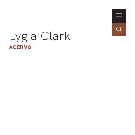
Lygia Clark
ACERVO
ASSOC
CONT
ENGLI
LIN
OBR