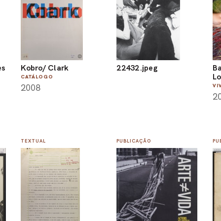
es
Kobro/ Clark
22432.jpeg
Ba
Lo
CATÁLOGO
2008
VI
2
TEXTUAL
PUBLICAÇÃO
PU