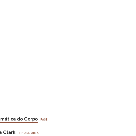
smática do Corpo
FASE
a Clark
TIPO DE OBRA