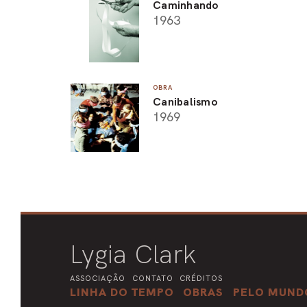
Caminhando
1963
OBRA
Canibalismo
1969
Lygia Clark
ASSOCIAÇÃO
CONTATO
CRÉDITOS
LINHA DO TEMPO
OBRAS
PELO MUND