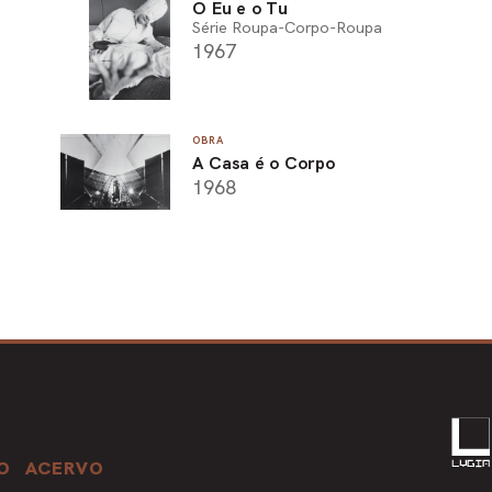
O Eu e o Tu
Série Roupa-Corpo-Roupa
1967
OBRA
A Casa é o Corpo
1968
O
ACERVO