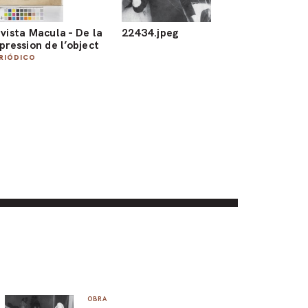
vista Macula - De la
22434.jpeg
pression de l’object
RIÓDICO
OBRA