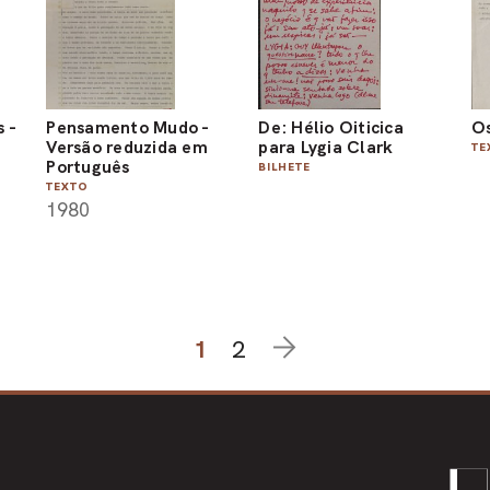
 -
Pensamento Mudo -
De: Hélio Oiticica
Os
Versão reduzida em
para Lygia Clark
TE
Português
BILHETE
TEXTO
1980
1
2