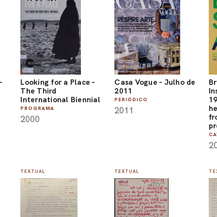
-
Looking for a Place -
Casa Vogue - Julho de
Br
The Third
2011
In
International Biennial
19
PERIÓDICO
he
2011
PROGRAMA
fr
2000
pr
CA
2
TEXTUAL
TEXTUAL
TE