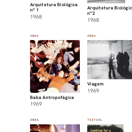
Arquitetura Biológica
Arquitetura Biológi
nº 1
nº2
1968
1968
OBRA
OBRA
Viagem
1969
Baba Antropofágica
1969
OBRA
TEXTUAL