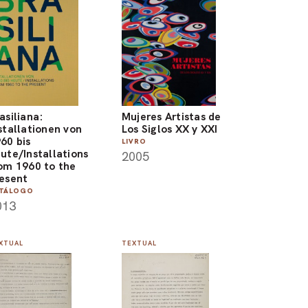
asiliana:
Mujeres Artistas de
stallationen von
Los Siglos XX y XXI
60 bis
LIVRO
ute/Installations
2005
om 1960 to the
esent
TÁLOGO
013
XTUAL
TEXTUAL