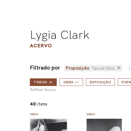
Lygia Clark
ACERVO
Filtrado por
Proposição
✕
L
Tipo de Obra
TODOS
OBRA
EXPOSIÇÃO
EVE
40
21
Refinar busca
40
itens
OBRA
OBRA