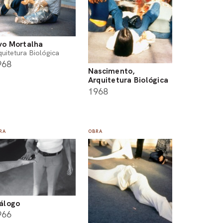
o Mortalha
quitetura Biológica
968
Nascimento,
Arquitetura Biológica
1968
RA
OBRA
álogo
966