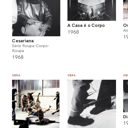
Ov
A Casa é o Corpo
Ar
1968
1
Cesariana
Série Roupa-Corpo-
Roupa
1968
OBRA
OBRA
OB
Di
1