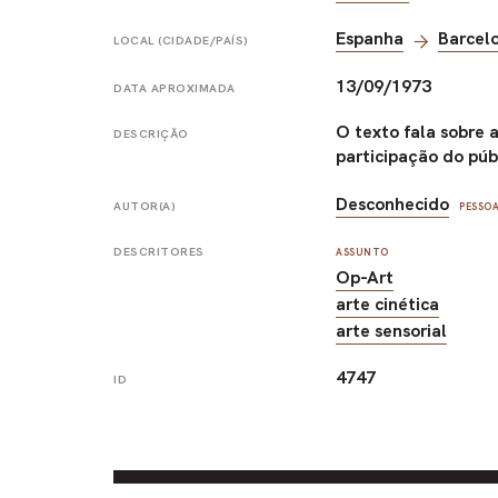
Espanha
Barcel
LOCAL (CIDADE/PAÍS)
13/09/1973
DATA APROXIMADA
O texto fala sobre 
DESCRIÇÃO
participação do púb
Desconhecido
AUTOR(A)
PESSO
DESCRITORES
ASSUNTO
Op-Art
arte cinética
arte sensorial
4747
ID