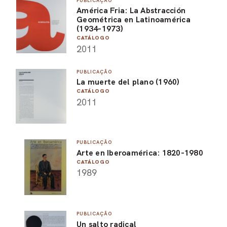
PUBLICAÇÃO
América Fria: La Abstracción
PEL
Geométrica en Latinoamérica
(1934-1973)
ACE
CATÁLOGO
2011
PUBLICAÇÃO
La muerte del plano (1960)
CATÁLOGO
2011
PUBLICAÇÃO
Arte en Iberoamérica: 1820-1980
CATÁLOGO
1989
PUBLICAÇÃO
Un salto radical