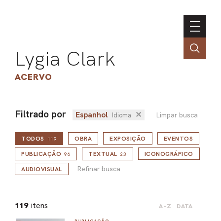
Lygia Clark
ACERVO
Filtrado por
Espanhol
✕
Limpar busca
Idioma
ASSOC
TODOS
OBRA
EXPOSIÇÃO
EVENTOS
CONT
119
Refinar busca
ENGLI
PUBLICAÇÃO
TEXTUAL
ICONOGRÁFICO
96
23
Refinar busca
AUDIOVISUAL
LIN
119
itens
A-Z
DATA
OBR