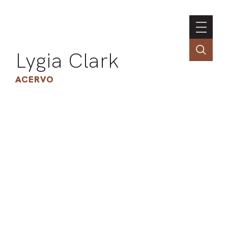
Lygia Clark
ACERVO
ASSOC
CONT
ENGLI
LIN
OBR