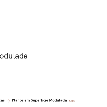
Modulada
tas
Planos em Superfície Modulada
FASE