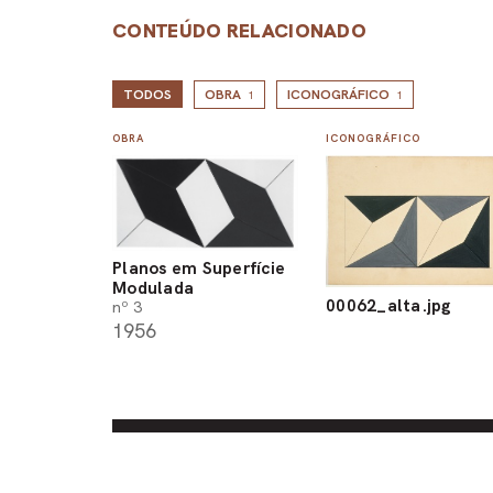
CONTEÚDO RELACIONADO
TODOS
OBRA
ICONOGRÁFICO
1
1
OBRA
ICONOGRÁFICO
Planos em Superfície
Modulada
00062_alta.jpg
nº 3
1956