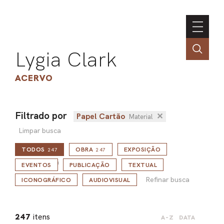
Lygia Clark
ACERVO
Filtrado por
Papel Cartão
✕
Material
ASSOC
Limpar busca
CONT
TODOS
OBRA
EXPOSIÇÃO
247
247
ENGLI
Refinar busca
EVENTOS
PUBLICAÇÃO
TEXTUAL
Refinar busca
ICONOGRÁFICO
AUDIOVISUAL
LIN
OBR
247
itens
A-Z
DATA