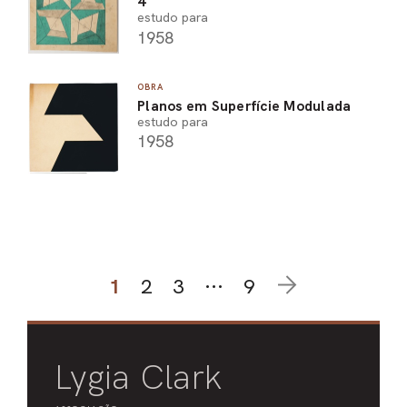
4
estudo para
1958
OBRA
Planos em Superfície Modulada
estudo para
1958
1
2
3
···
9
Lygia Clark