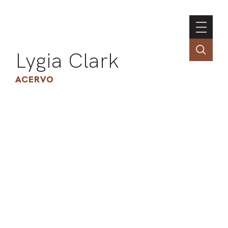
Lygia Clark
ACERVO
ASSOC
CONT
ENGLI
LIN
OBR