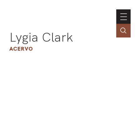
Lygia Clark
ACERVO
ASSOC
CONT
ENGLI
LIN
OBR