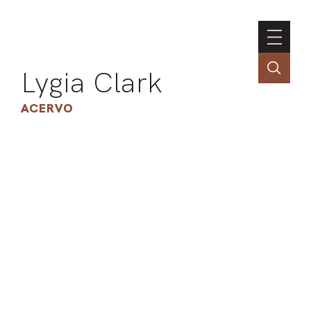
Lygia Clark
ACERVO
ASSOC
CONT
ENGLI
LIN
OBR