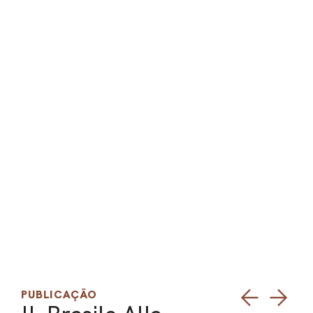
PEL
ACE
PUBLICAÇÃO