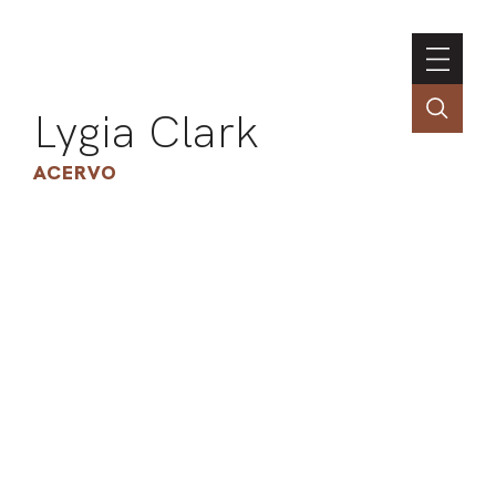
Lygia Clark
ACERVO
ASSOC
CONT
ENGLI
LIN
OBR