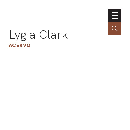
Lygia Clark
ACERVO
ASSOC
CONT
ENGLI
LIN
OBR