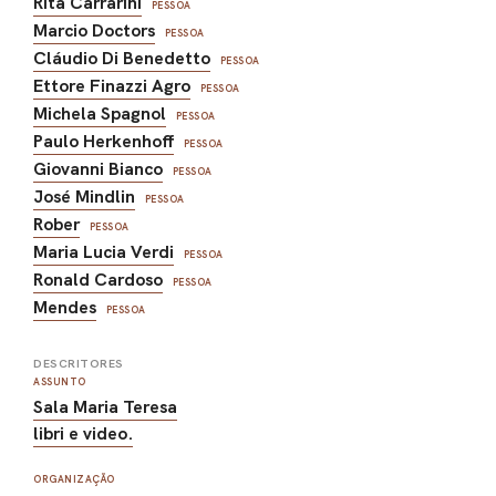
Rita Carrarini
PESSOA
Marcio Doctors
PESSOA
Cláudio Di Benedetto
PESSOA
Ettore Finazzi Agro
PESSOA
Michela Spagnol
PESSOA
Paulo Herkenhoff
PESSOA
Giovanni Bianco
PESSOA
José Mindlin
PESSOA
Rober
PESSOA
Maria Lucia Verdi
PESSOA
Ronald Cardoso
PESSOA
Mendes
PESSOA
DESCRITORES
ASSUNTO
Sala Maria Teresa
libri e video.
ORGANIZAÇÃO