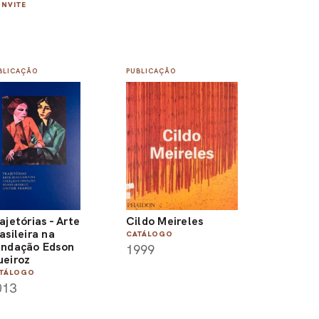
NVITE
BLICAÇÃO
PUBLICAÇÃO
ajetórias - Arte
Cildo Meireles
asileira na
CATÁLOGO
ndação Edson
1999
eiroz
TÁLOGO
013