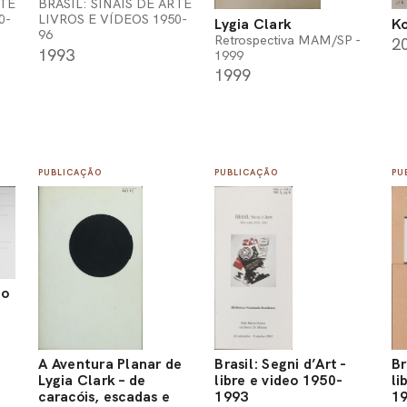
RTE
BRASIL: SINAIS DE ARTE
0-
LIVROS E VÍDEOS 1950-
Lygia Clark
Ko
96
Retrospectiva MAM/SP -
2
1993
1999
1999
PUBLICAÇÃO
PUBLICAÇÃO
PU
ão
A Aventura Planar de
Brasil: Segni d’Art -
Br
Lygia Clark – de
libre e video 1950-
li
caracóis, escadas e
1993
1