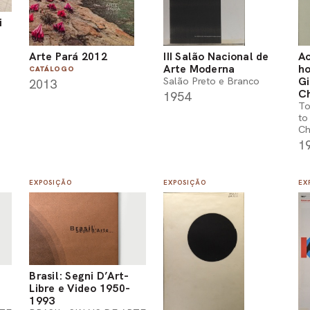
i
Arte Pará 2012
III Salão Nacional de
Ao
Arte Moderna
h
CATÁLOGO
Gi
Salão Preto e Branco
2013
C
1954
To
to
Ch
1
EXPOSIÇÃO
EXPOSIÇÃO
EX
Brasil: Segni D’Art-
Libre e Video 1950-
1993