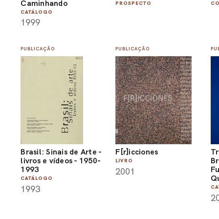
Caminhando
PROSPECTO
CO
CATÁLOGO
1999
PUBLICAÇÃO
PUBLICAÇÃO
PU
Brasil: Sinais de Arte -
F[r]icciones
Tr
livros e vídeos - 1950-
Br
LIVRO
1993
Fu
2001
Qu
CATÁLOGO
1993
CA
2