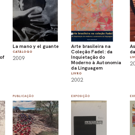
La mano y el guante
Arte brasileira na
As
Coleção Fadel: da
da
CATÁLOGO
of
Inquietação do
2009
LI
d
Moderno à Autonomia
2
da Linguagem
LIVRO
2002
PUBLICAÇÃO
EXPOSIÇÃO
EX