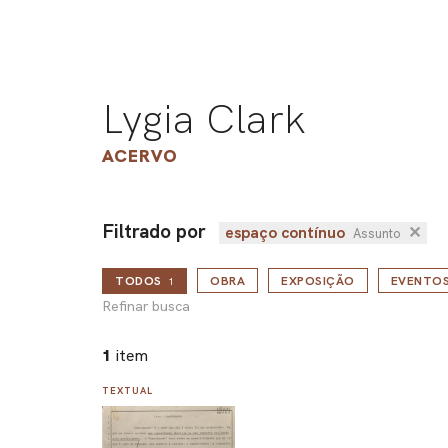
Lygia Clark
ACERVO
Filtrado por
espaço contínuo
✕
Assunto
TODOS
OBRA
EXPOSIÇÃO
EVENTO
1
Refinar busca
1
item
TEXTUAL