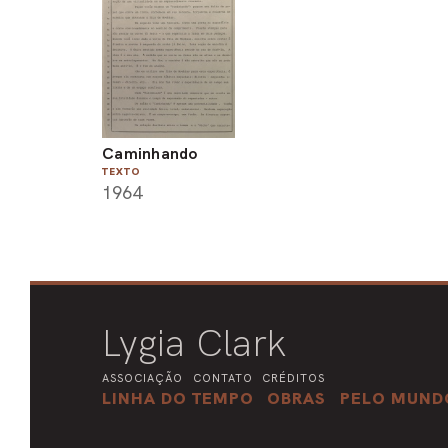
Caminhando
TEXTO
1964
Lygia Clark
ASSOCIAÇÃO
CONTATO
CRÉDITOS
LINHA DO TEMPO
OBRAS
PELO MUND