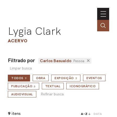
Lygia Clark
ACERVO
Filtrado por
Carlos Basualdo
✕
Pessoa
ASSOC
Limpar busca
CONT
TODOS
OBRA
EXPOSIÇÃO
EVENTOS
9
3
ENGLI
Refinar busca
PUBLICAÇÃO
TEXTUAL
ICONOGRÁFICO
6
Refinar busca
AUDIOVISUAL
LIN
OBR
9
itens
A-Z
DATA