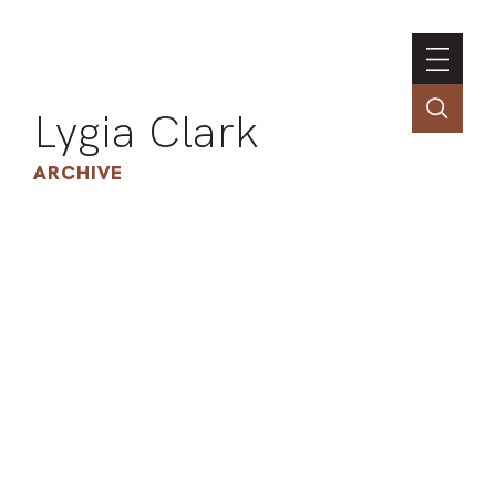
Lygia Clark
ARCHIVE
INSTI
CONT
PORT
TIM
ART