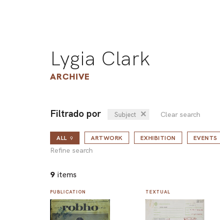
Lygia Clark
ARCHIVE
Filtrado por
✕
Clear search
Subject
ALL
ARTWORK
EXHIBITION
EVENTS
9
Refine search
9
items
PUBLICATION
TEXTUAL