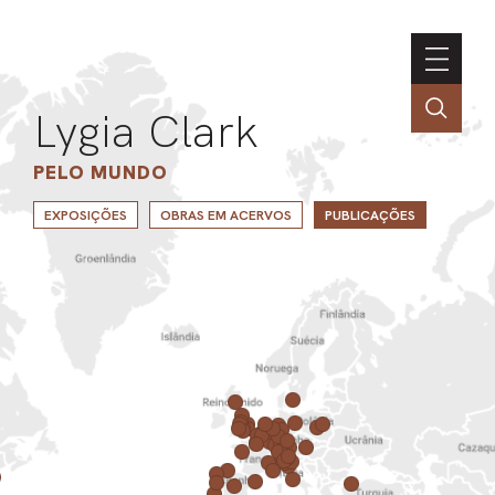
Lygia Clark
PELO MUNDO
EXPOSIÇÕES
OBRAS EM ACERVOS
PUBLICAÇÕES
ASSOC
CONT
ENGLI
LIN
OBR